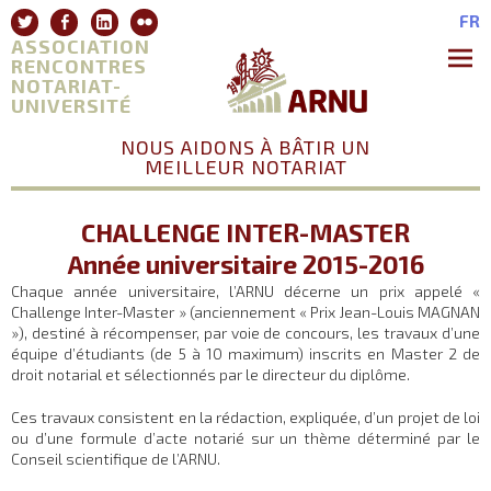
Aller
Twitter
Facebook
Linkedin
Flickr
FR
au
ASSOCIATION
contenu
RENCONTRES
NOTARIAT-
Premie
Menu
UNIVERSITÉ
NOUS AIDONS À BÂTIR UN
MEILLEUR NOTARIAT
CHALLENGE INTER-MASTER
Année universitaire 2015-2016
Chaque année universitaire, l’ARNU décerne un prix appelé «
Challenge Inter-Master » (anciennement « Prix Jean-Louis MAGNAN
»), destiné à récompenser, par voie de concours, les travaux d’une
équipe d’étudiants (de 5 à 10 maximum) inscrits en Master 2 de
droit notarial et sélectionnés par le directeur du diplôme.
Ces travaux consistent en la rédaction, expliquée, d’un projet de loi
ou d’une formule d’acte notarié sur un thème déterminé par le
Conseil scientifique de l’ARNU.