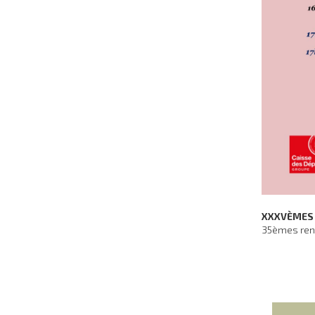
XXXVÈMES 
35èmes renco