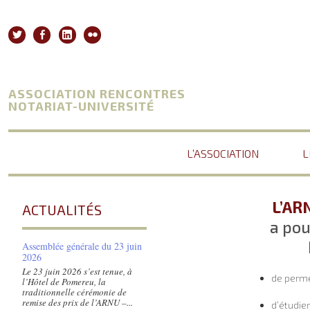
Aller
au
Twitter
Facebook
Linkedin
Flickr
contenu
ASSOCIATION RENCONTRES
NOTARIAT-UNIVERSITÉ
L’ASSOCIATION
L
L’AR
ACTUALITÉS
a pou
Assemblée générale du 23 juin
2026
Le 23 juin 2026 s’est tenue, à
de perme
l’Hôtel de Pomereu, la
traditionnelle cérémonie de
remise des prix de l’ARNU –...
d’étudie