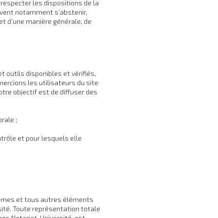
respecter les dispositions de la
 doivent notamment s’abstenir,
 et d’une manière générale, de
 outils disponibles et vérifiés,
ercions les utilisateurs du site
tre objectif est de diffuser des
rale ;
trôle et pour lesquels elle
phismes et tous autres éléments
sité. Toute représentation totale
res Notariat-Université, est