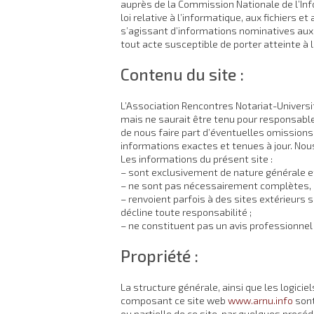
auprès de la Commission Nationale de l’Info
loi relative à l’informatique, aux fichiers 
s’agissant d’informations nominatives auxq
tout acte susceptible de porter atteinte à l
Contenu du site :
L’Association Rencontres Notariat-Universit
mais ne saurait être tenu pour responsable 
de nous faire part d’éventuelles omissions,
informations exactes et tenues à jour. Nous
Les informations du présent site :
– sont exclusivement de nature générale et
– ne sont pas nécessairement complètes, e
– renvoient parfois à des sites extérieurs 
décline toute responsabilité ;
– ne constituent pas un avis professionnel o
Propriété :
La structure générale, ainsi que les logici
composant ce site web
www.arnu.info
sont
ou partielle de ce site, par quelques procé