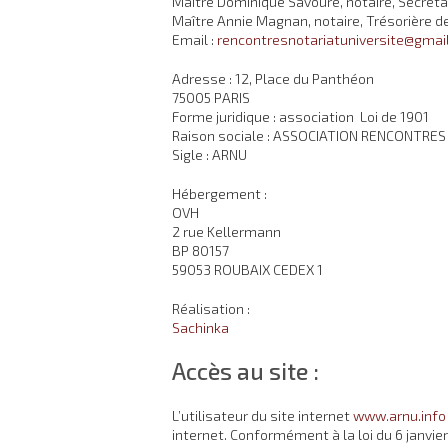
Maître Dominique Savouré, notaire, Secréta
Maître Annie Magnan, notaire, Trésorière d
Email :
rencontresnotariatuniversite@gmai
Adresse : 12, Place du Panthéon
75005 PARIS
Forme juridique : association Loi de 1901
Raison sociale : ASSOCIATION RENCONTRE
Sigle : ARNU
Hébergement :
OVH
2 rue Kellermann
BP 80157
59053 ROUBAIX CEDEX 1
Réalisation :
Sachinka
Accès au site :
L’utilisateur du site internet
www.arnu.info
internet. Conformément à la loi du 6 janvier 