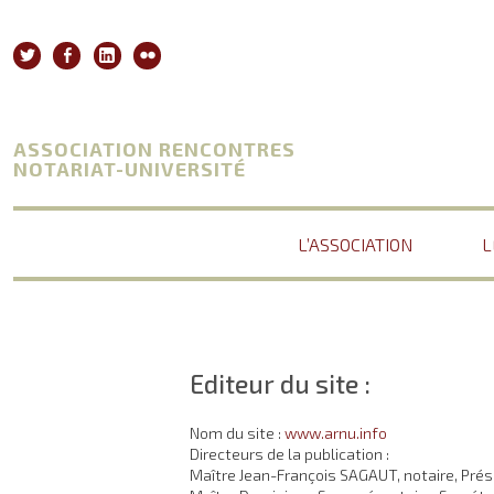
Aller
au
Twitter
Facebook
Linkedin
Flickr
contenu
ASSOCIATION RENCONTRES
NOTARIAT-UNIVERSITÉ
L’ASSOCIATION
L
Editeur du site :
Nom du site :
www.arnu.info
Directeurs de la publication :
Maître Jean-François SAGAUT, notaire, Prés