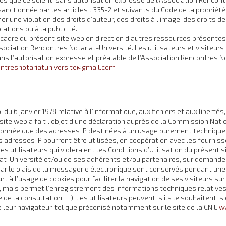
anctionnée par les articles L335-2 et suivants du Code de la propriété 
ner une violation des droits d’auteur, des droits à l’image, des droits
tions ou à la publicité.
 cadre du présent site web en direction d’autres ressources présentes 
sociation Rencontres Notariat-Université. Les utilisateurs et visiteur
sans l’autorisation expresse et préalable de l’Association Rencontres N
ntresnotariatuniversite@gmail.com
i du 6 janvier 1978 relative à l’informatique, aux fichiers et aux libert
site web a fait l’objet d’une déclaration auprès de la Commission Nati
 donnée que des adresses IP destinées à un usage purement technique,
s adresses IP pourront être utilisées, en coopération avec les fourniss
es utilisateurs qui violeraient les Conditions d’Utilisation du présent 
iat-Université et/ou de ses adhérents et/ou partenaires, sur demande 
ar le biais de la messagerie électronique sont conservés pendant une
rt à l’usage de cookies pour faciliter la navigation de ses visiteurs su
rs, mais permet l’enregistrement des informations techniques relatives
 de la consultation, …). Les utilisateurs peuvent, s’ils le souhaitent, 
leur navigateur, tel que préconisé notamment sur le site de la CNIL
ww