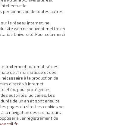
intellectuelle.
 des personnes ou de toutes autres
sur le réseau internet, ne
s du site web ne peuvent mettre en
otariat-Université. Pour cela merci
és, le traitement automatisé des
onale de l’Informatique et des
 nécessaire à la production de
eurs d’accès à Internet
site et/ou pour protéger les
des autorités judicaires. Les
 durée de un an et sont ensuite
r les pages du site. Les cookies ne
 à la navigation des ordinateurs
s’opposer à l’enregistrement de
w.cnil.fr