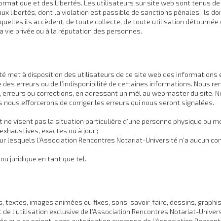
rmatique et des Libertés. Les utilisateurs sur site web sont tenus de 
et aux libertés, dont la violation est passible de sanctions pénales. Ils
uelles ils accèdent, de toute collecte, de toute utilisation détournée
a vie privée ou à la réputation des personnes.
é met à disposition des utilisateurs de ce site web des informations et
des erreurs ou de l’indisponibilité de certaines informations. Nous rem
 erreurs ou corrections, en adressant un mél au webmaster du site. No
 nous efforcerons de corriger les erreurs qui nous seront signalées.
 ne visent pas la situation particulière d’une personne physique ou mo
xhaustives, exactes ou à jour ;
sur lesquels l’Association Rencontres Notariat-Université n’a aucun con
u juridique en tant que tel.
els, textes, images animées ou fixes, sons, savoir-faire, dessins, gra
 de l’utilisation exclusive de l’Association Rencontres Notariat-Univer
dés que ce soient, sans autorisation expresse de l’Association Rencont