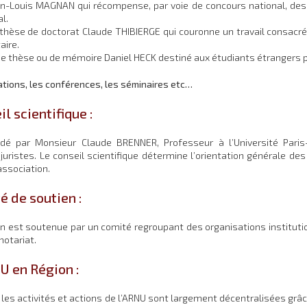
ean-Louis MAGNAN qui récompense, par voie de concours national, des
al.
e thèse de doctorat Claude THIBIERGE qui couronne un travail consacré
aire.
x de thèse ou de mémoire Daniel HECK destiné aux étudiants étrangers 
ations, les conférences, les séminaires etc…
l scientifique :
sidé par Monsieur Claude BRENNER, Professeur à l’Université Pari
juristes. Le conseil scientifique détermine l’orientation générale de
association.
é de soutien :
on est soutenue par un comité regroupant des organisations institutio
notariat.
U en Région :
s, les activités et actions de l’ARNU sont largement décentralisées grâ