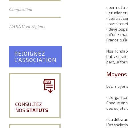
• permettre
Composition
• étudier e
• centralis
• susciter 
L’ARNU en régions
• développer
• d’une mani
France qu’à 
Nos fondate
REJOIGNEZ
buts seraie
L'ASSOCIATION
part, la for
Moyens 
Les moyens 
•
L’organisa
Chaque anné
CONSULTEZ
des sujets d
NOS
STATUTS
•
La délivra
L’associati