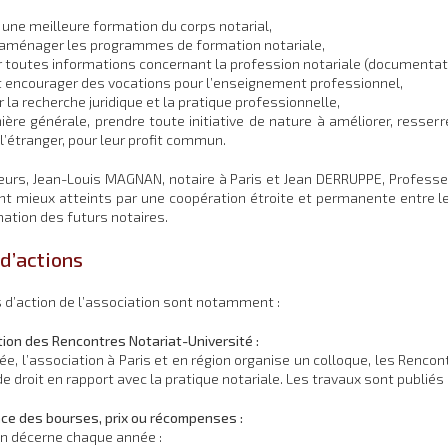
 une meilleure formation du corps notarial,
t aménager les programmes de formation notariale,
er toutes informations concernant la profession notariale (documentati
et encourager des vocations pour l’enseignement professionnel,
 la recherche juridique et la pratique professionnelle,
ère générale, prendre toute initiative de nature à améliorer, resserrer
l’étranger, pour leur profit commun.
urs, Jean-Louis MAGNAN, notaire à Paris et Jean DERRUPPE, Professeu
nt mieux atteints par une coopération étroite et permanente entre le 
mation des futurs notaires.
d’actions
d’action de l’association sont notamment :
tion des Rencontres Notariat-Université :
e, l’association à Paris et en région organise un colloque, les Rencont
e droit en rapport avec la pratique notariale. Les travaux sont publiés 
nce des bourses, prix ou récompenses :
on décerne chaque année :