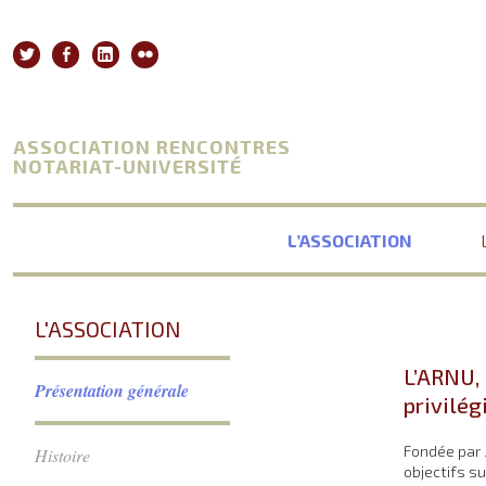
Aller
au
Twitter
Facebook
Linkedin
Flickr
contenu
ASSOCIATION RENCONTRES
NOTARIAT-UNIVERSITÉ
L’ASSOCIATION
L'ASSOCIATION
L’ARNU,
Présentation générale
privilég
Fondée par 
Histoire
objectifs su