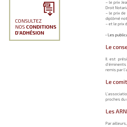
– le prix J
Droit Notari
– le prix d
diplômé not
CONSULTEZ
– et le pri
NOS
CONDITIONS
D'ADHÉSION
•
Les public
Le consei
Il est pré
d’éminents 
remis par l’
Le comit
L’associati
proches du 
Les ARN
Par ailleur