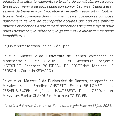
adaptée à la situation suivante : à la suite de son décès, un
de cujus
laisse pour venir à sa succession son conjoint survivant dont il était
séparé de biens et ayant vocation à recueillir l’usufruit du tout, et
trois enfants communs dont un mineur ; sa succession se compose
notamment de lots de copropriété occupés par l’un des enfants
majeurs et d’actions d’une société par actions simplifiée ayant pour
objet l’acquisition, la détention, la gestion et l’exploitation de biens
immobiliers. »
Le jury a primé le travail de deux équipes :
Celle du
Master 2 de l’Université de Rennes
, composée de
Mademoiselle Lucie CHAUVELIER et Messieurs Benjamin
INSERGUET, Constant BOURDEAU DE FONTENAY, Maeldan LE
PERSON et Corentin KERHARO ;
Et celle du
Master 2 de l’Université de Nantes
, composée de
Mesdemoiselles Emeline ANSTETT, Emma BELLOMET, Leïla
CÉSARI-BLEUZEN, Angélique HAUTEBERT, Dalila ZEROUKI et
Messieurs Florian GLANDUS et Matthieu TOURNIER.
Le prix a été remis à l’issue de l’assemblée générale du 17 juin 2025.