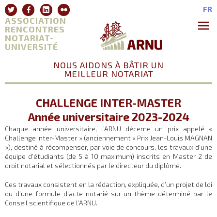
Aller
Twitter
Facebook
Linkedin
Flickr
FR
au
ASSOCIATION
contenu
RENCONTRES
NOTARIAT-
Premie
Menu
UNIVERSITÉ
NOUS AIDONS À BÂTIR UN
MEILLEUR NOTARIAT
CHALLENGE INTER-MASTER
Année universitaire 2023-2024
Chaque année universitaire, l’ARNU décerne un prix appelé «
Challenge Inter-Master » (anciennement « Prix Jean-Louis MAGNAN
»), destiné à récompenser, par voie de concours, les travaux d’une
équipe d’étudiants (de 5 à 10 maximum) inscrits en Master 2 de
droit notarial et sélectionnés par le directeur du diplôme.
Ces travaux consistent en la rédaction, expliquée, d’un projet de loi
ou d’une formule d’acte notarié sur un thème déterminé par le
Conseil scientifique de l’ARNU.