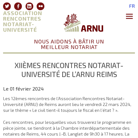
Aller
Twitter
Facebook
Linkedin
Flickr
FR
au
ASSOCIATION
contenu
RENCONTRES
NOTARIAT-
Premie
Menu
UNIVERSITÉ
NOUS AIDONS À BÂTIR UN
MEILLEUR NOTARIAT
XIIÈMES RENCONTRES NOTARIAT-
UNIVERSITÉ DE L’ARNU REIMS
Le 01 février 2024
Les 12èmes rencontres de l’Association Rencontres Notariat-
Université (ARNU) de Reims auront lieu le vendredi 22 mars 2024,
sur le thème « Le civil tient-il toujours le fiscal en l’état ? ».
Ces rencontres, pour lesquelles vous trouverez le programme en
pièce jointe, se tiendront à la Chambre interdépartementale des
notaires de Reims, 44 cours J.-B. Langlet de 9h30 à 17 heures. La