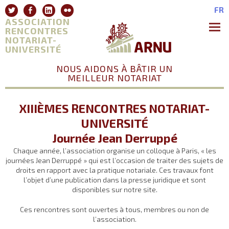
Aller
Twitter
Facebook
Linkedin
Flickr
FR
au
ASSOCIATION
contenu
RENCONTRES
NOTARIAT-
Premie
Menu
UNIVERSITÉ
NOUS AIDONS À BÂTIR UN
MEILLEUR NOTARIAT
XIIIÈMES RENCONTRES NOTARIAT-
UNIVERSITÉ
Journée Jean Derruppé
Chaque année, l’association organise un colloque à Paris, « les
journées Jean Derruppé » qui est l’occasion de traiter des sujets de
droits en rapport avec la pratique notariale. Ces travaux font
l’objet d’une publication dans la presse juridique et sont
disponibles sur notre site.
Ces rencontres sont ouvertes à tous, membres ou non de
l’association.