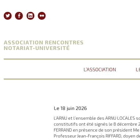
Aller
au
Twitter
Facebook
Linkedin
Flickr
contenu
ASSOCIATION RENCONTRES
NOTARIAT-UNIVERSITÉ
L’ASSOCIATION
L
Le 18 juin 2026
L’ARNU et l’ensemble des ARNU LOCALES so
constitutifs ont été signés le 8 décembre
FERRAND en présence de son président Me F
Professeur Jean-François RIFFARD, doyen d