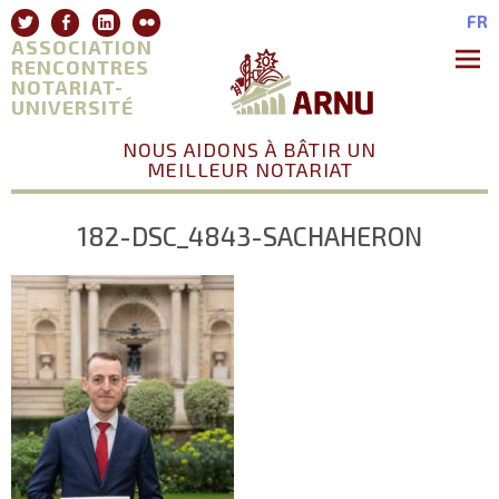
Aller
Twitter
Facebook
Linkedin
Flickr
FR
au
ASSOCIATION
contenu
RENCONTRES
NOTARIAT-
Premie
Menu
UNIVERSITÉ
NOUS AIDONS À BÂTIR UN
MEILLEUR NOTARIAT
182-DSC_4843-SACHAHERON