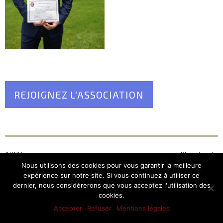
REJOIGNEZ L'ASSOCIATION
ARNU
Plan du site
12, Place du Pantéon –
Mentions légales
Nous utilisons des cookies pour vous garantir la meilleure
75005 Paris
expérience sur notre site. Si vous continuez à utiliser ce
dernier, nous considérerons que vous acceptez l'utilisation des
cookies.
Accepter
Refuser
Mentions légales