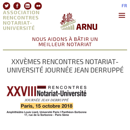
Aller
Twitter
Facebook
Linkedin
Flickr
FR
au
ASSOCIATION
contenu
RENCONTRES
NOTARIAT-
Premie
Menu
UNIVERSITÉ
NOUS AIDONS À BÂTIR UN
MEILLEUR NOTARIAT
XXVÈMES RENCONTRES NOTARIAT-
UNIVERSITÉ JOURNÉE JEAN DERRUPPÉ