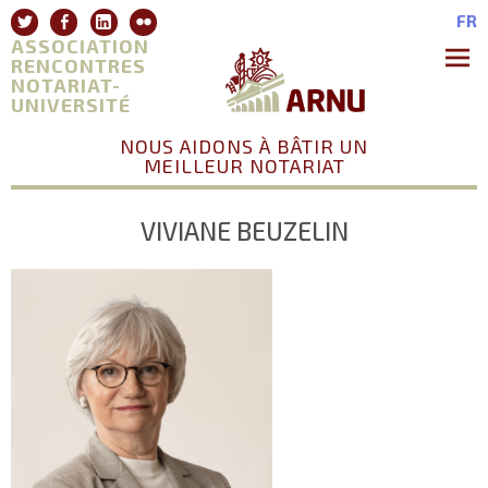
Aller
Twitter
Facebook
Linkedin
Flickr
FR
au
ASSOCIATION
contenu
RENCONTRES
NOTARIAT-
Premie
Menu
UNIVERSITÉ
NOUS AIDONS À BÂTIR UN
MEILLEUR NOTARIAT
VIVIANE BEUZELIN