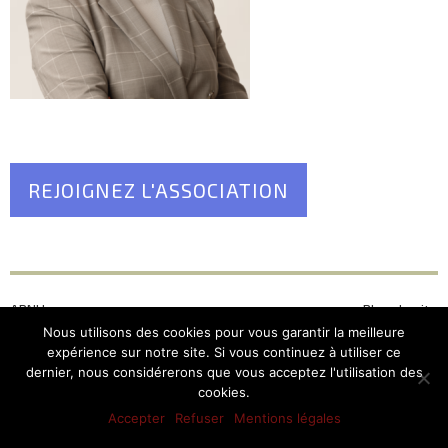
REJOIGNEZ L'ASSOCIATION
ARNU
Plan du site
12, Place du Pantéon –
Mentions légales
Nous utilisons des cookies pour vous garantir la meilleure
75005 Paris
expérience sur notre site. Si vous continuez à utiliser ce
dernier, nous considérerons que vous acceptez l'utilisation des
cookies.
Accepter
Refuser
Mentions légales