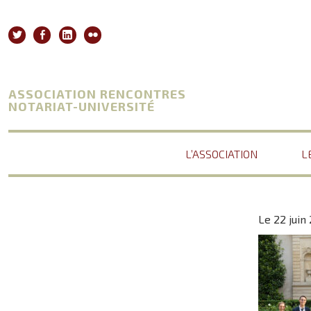
Aller
au
Twitter
Facebook
Linkedin
Flickr
contenu
ASSOCIATION RENCONTRES
NOTARIAT-UNIVERSITÉ
L’ASSOCIATION
L
Le 22 juin