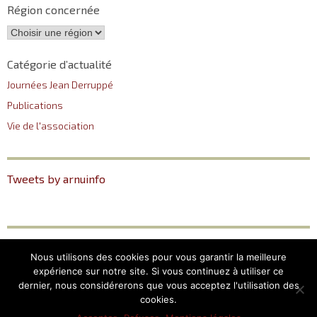
Région concernée
Catégorie d’actualité
Journées Jean Derruppé
Publications
Vie de l'association
Tweets by arnuinfo
ARNU
Plan du site
Nous utilisons des cookies pour vous garantir la meilleure
12, Place du Pantéon –
Mentions légales
expérience sur notre site. Si vous continuez à utiliser ce
75005 Paris
dernier, nous considérerons que vous acceptez l'utilisation des
cookies.