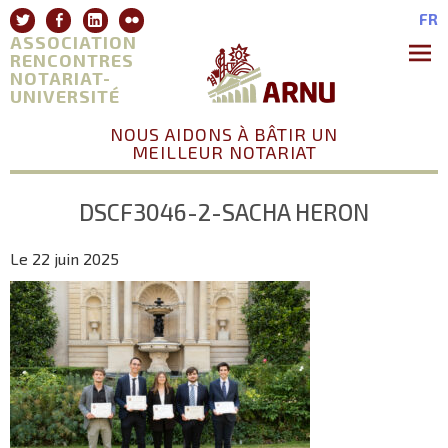
Aller
Twitter
Facebook
Linkedin
Flickr
FR
au
ASSOCIATION
contenu
RENCONTRES
NOTARIAT-
Premie
Menu
UNIVERSITÉ
NOUS AIDONS À BÂTIR UN
MEILLEUR NOTARIAT
DSCF3046-2-SACHA HERON
Le 22 juin 2025