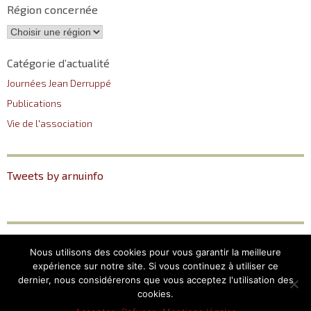
Région concernée
Catégorie d’actualité
Journées Jean Derruppé
Publications
Vie de l'association
Tweets by arnuinfo
ARNU
Plan du site
Nous utilisons des cookies pour vous garantir la meilleure
12, Place du Pantéon –
Mentions légales
expérience sur notre site. Si vous continuez à utiliser ce
75005 Paris
dernier, nous considérerons que vous acceptez l'utilisation des
cookies.