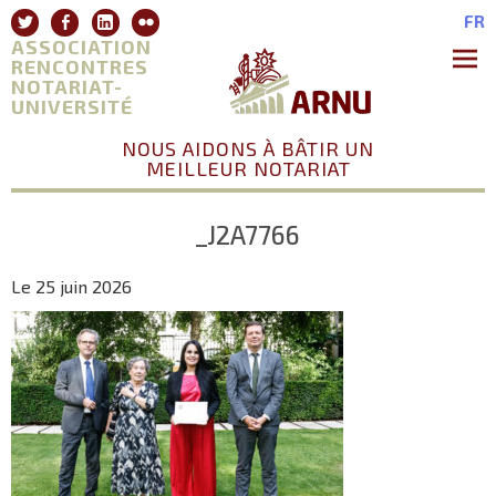
Aller
Twitter
Facebook
Linkedin
Flickr
FR
au
ASSOCIATION
contenu
RENCONTRES
NOTARIAT-
Premie
Menu
UNIVERSITÉ
NOUS AIDONS À BÂTIR UN
MEILLEUR NOTARIAT
_J2A7766
Le 25 juin 2026