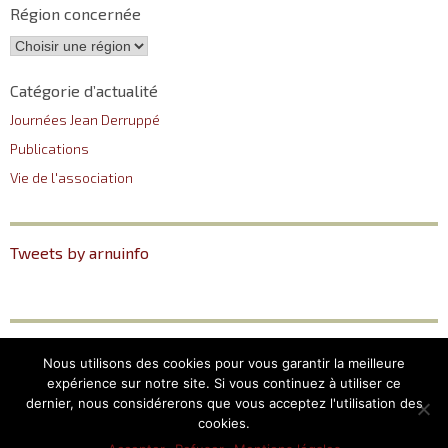
Région concernée
Catégorie d’actualité
Journées Jean Derruppé
Publications
Vie de l'association
Tweets by arnuinfo
ARNU
Plan du site
Nous utilisons des cookies pour vous garantir la meilleure
12, Place du Pantéon –
Mentions légales
expérience sur notre site. Si vous continuez à utiliser ce
75005 Paris
dernier, nous considérerons que vous acceptez l'utilisation des
cookies.