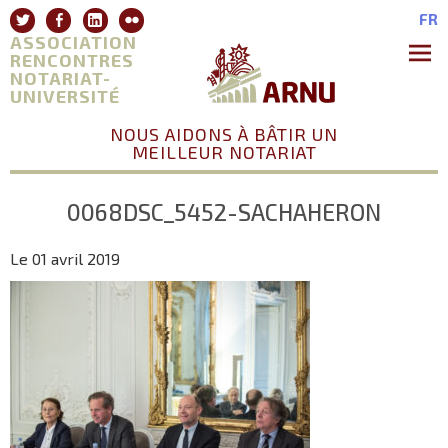
Aller
Twitter
Facebook
Linkedin
Flickr
FR
au
ASSOCIATION
contenu
RENCONTRES
NOTARIAT-
Premie
Menu
UNIVERSITÉ
NOUS AIDONS À BÂTIR UN
MEILLEUR NOTARIAT
0068DSC_5452-SACHAHERON
Le 01 avril 2019