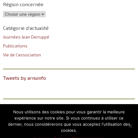
Région concernée
Catégorie d’actualité
Journées Jean Derruppé
Publications
Vie de l'association
Tweets by arnuinfo
ARNU
Plan du site
Nous utilisons des cookies pour vous garantir la meilleure
12, Place du Pantéon –
Mentions légales
expérience sur notre site. Si vous continuez à utiliser ce
75005 Paris
dernier, nous considérerons que vous acceptez l'utilisation des
cookies.