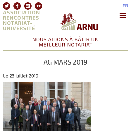
Aller
Twitter
Facebook
Linkedin
Flickr
FR
au
ASSOCIATION
contenu
RENCONTRES
NOTARIAT-
Premie
Menu
UNIVERSITÉ
NOUS AIDONS À BÂTIR UN
MEILLEUR NOTARIAT
AG MARS 2019
Le 23 juillet 2019